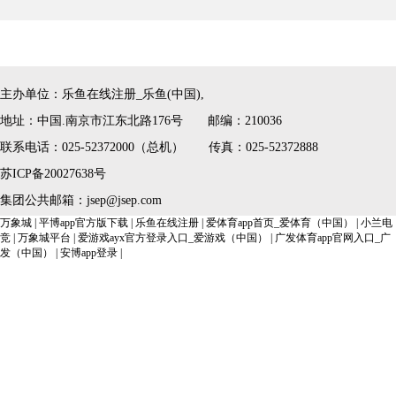
主办单位：乐鱼在线注册_乐鱼(中国),
地址：中国.南京市江东北路176号 邮编：210036
联系电话：025-52372000（总机） 传真：025-52372888
苏ICP备20027638号
集团公共邮箱：
jsep@jsep.com
万象城
|
平博app官方版下载
|
乐鱼在线注册
|
爱体育app首页_爱体育（中国）
|
小兰电
竞
|
万象城平台
|
爱游戏ayx官方登录入口_爱游戏（中国）
|
广发体育app官网入口_广
发（中国）
|
安博app登录
|