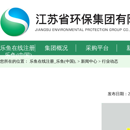
乐鱼在线注册
集团概况
采购平台
_乐鱼(中国),
您所在的位置：
乐鱼在线注册_乐鱼(中国),
>
新闻中心
>
行业动态
发布日期：2025