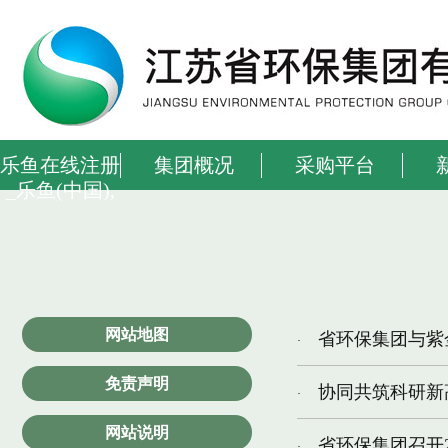
乐鱼在线注册
集团概况
采购平台
_乐鱼(中国),
网站地图
省环保集团与紫
·
免责声明
协同共筑科研新高
·
网站说明
省环保集团召开2
·