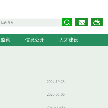
检监察
信息公开
人才建设
2024-10-28
2020-05-06
2020-05-06